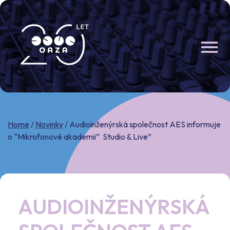
Skip
to
content
Home
/
Novinky
/
Audioinženýrská společnost AES informuje
o “Mikrofonové akademii” Studio & Live”
AUDIOINŽENÝRSKÁ