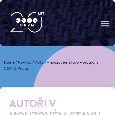
Skip
to
content
Home
/
Novinky
/
Autoři v nouzovém stavu – program
COVID Praha
AUTOŘI V