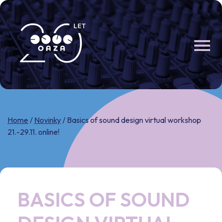
Skip
to
content
Home
/
Novinky
/
Basics of sound design virtual workshop
21.-29.11. online!
BASICS OF SOUND