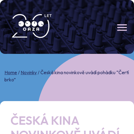
Skip
to
content
Home
/
Novinky
/
Česká kina novinkově uvádí pohádku “Čertí
brko”
ČESKÁ KINA