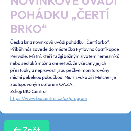
NOVINKOVĚ UVÁDÍ
POHÁDKU „ČERTÍ
BRKO“
Česká kina novinkově uvádí pohádku „Čertí brko“.
Příběh nás zavede do městečka Pytlov na úpatí kopce
Pervidle. Místní, kteří tu žijí běžným životem řemeslníků
nebo sedláků možná ani netuší, že všechny jejich
přestupky a nepravosti jsou pečlivě monitorovány
místní pekelnou pobočkou. Mistr zvuku Jiří Melcher je
zastupovaným autorem OAZA.
Zdroj: BIO Central
https://www.biocentral.cz/cz/program
Zpět