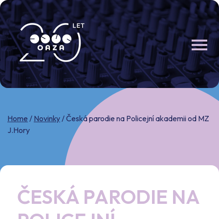
Skip
to
content
Home
/
Novinky
/
Česká parodie na Policejní akademii od MZ
J.Hory
ČESKÁ PARODIE NA