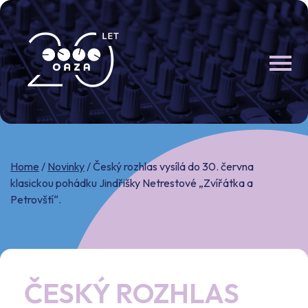
Skip
to
content
Home
/
Novinky
/
Český rozhlas vysílá do 30. června
klasickou pohádku Jindřišky Netrestové „Zvířátka a
Petrovští“.
ČESKÝ ROZHLAS