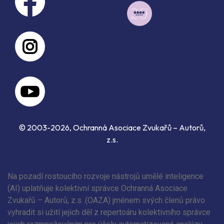
© 2003-2026, Ochranná Asociace Zvukařů – Autorů,
z.s.
Na pozadí rostoucího rozvoje nástrojů umělé inteligence
(AI) uplatňuje kolektivní správce Ochranná Asociace
Zvukařů – Autorů, z.s. (OAZA) jménem svých členů právo
vyhradit si užití jejich děl z repertoáru kolektivního správce