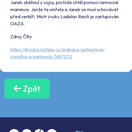
Janek zběhnul z vojny, protože chtěl pomoci nemocné
mamince. Jenže ta umřela a Janek se musí schovávat
před verbíři. Mistr zvuku Ladislav Reich je zastupován
OAZA.
Zdroj: ČRo
https://dvojka.rozhlas.cz/jindriska-netrestova-
zviratka-a-petrovsti-7487072
Zpět