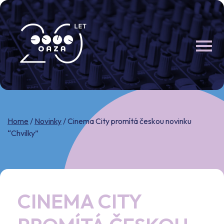
Skip
to
content
Home
/
Novinky
/
Cinema City promítá českou novinku
“Chvilky”
CINEMA CITY