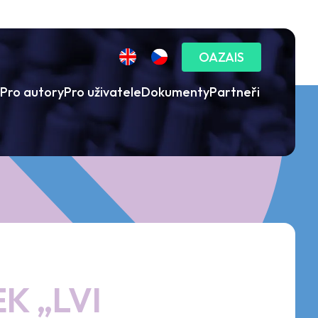
OAZAIS
Pro autory
Pro uživatele
Dokumenty
Partneři
EK „LVI