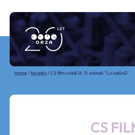
Skip
to
content
Home
/
Novinky
/
CS film uvádí 16. 11. snímek “Lvi salónů”
CS FIL