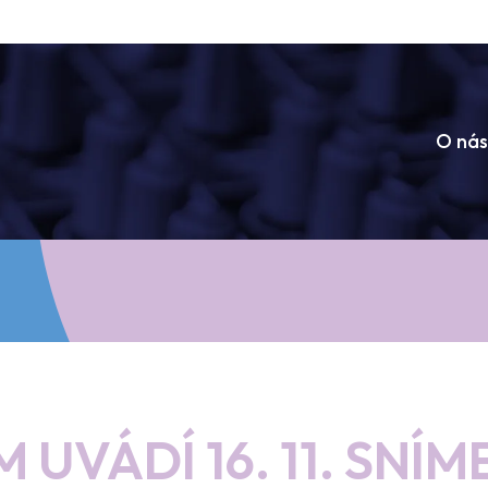
O nás
M UVÁDÍ 16. 11. SNÍM