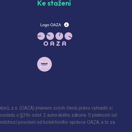
Ke stažení
torů, z.s. (OAZA) jménem svých členů právo vyhradit si
 souladu s §39c odst. 2 autorského zákona. S platností od
předchozí povolení od kolektivního správce OAZA, a to za