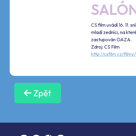
SALÓ
CS film uvádí 16. 11. 
mladí zedníci, na kter
zastupován OAZA.
Zdroj: CS Film
http://csfilm.cz/fil
Zpět