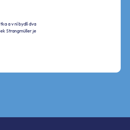
tka a v ní bydlí dva
šek Strangmüller je