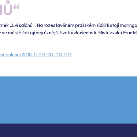
NŮ“
snímek „Lvi salónů“. Na rozestavěném pražském sídlišti stojí maringo
é ve městě čekají nejrůznější životní zkušenosti. Mistr zvuku Franti
my/lvi-salonu/2018-11-20-20-00-00