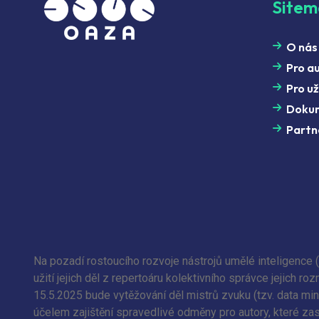
Site
O nás
Pro a
Pro už
Doku
Partn
Na pozadí rostoucího rozvoje nástrojů umělé inteligence 
užití jejich děl z repertoáru kolektivního správce jejich
15.5.2025 bude vytěžování děl mistrů zvuku (tzv. data min
účelem zajištění spravedlivé odměny pro autory, které zas