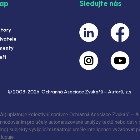
map
Sledujte nás
utory
ivatele
menty
eři
© 2003-2026, Ochranná Asociace Zvukařů – Autorů, z.s.
(AI) uplatňuje kolektivní správce Ochranná Asociace Zvukařů – Au
 rozmnožováním pro účely automatizované analýzy textů nebo dat v
ing) subjekty vyvíjejícími nástroje umělé inteligence vyžadovat 
tupuje.