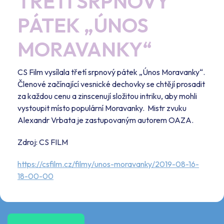
TŘETÍ SRPNOVÝ
PÁTEK „ÚNOS
MORAVANKY“
CS Film vysílala třetí srpnový pátek „Únos Moravanky“.
Členové začínající vesnické dechovky se chtějí prosadit
za každou cenu a zinscenují složitou intriku, aby mohli
vystoupit místo populární Moravanky. Mistr zvuku
Alexandr Vrbata je zastupovaným autorem OAZA.
Zdroj: CS FILM
https://csfilm.cz/filmy/unos-moravanky/2019-08-16-
18-00-00