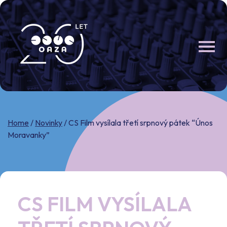
Skip
to
content
Home
/
Novinky
/
CS Film vysílala třetí srpnový pátek “Únos
Moravanky”
CS FILM VYSÍLALA