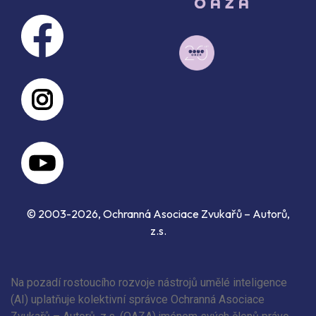
© 2003-2026, Ochranná Asociace Zvukařů – Autorů,
z.s.
Na pozadí rostoucího rozvoje nástrojů umělé inteligence
(AI) uplatňuje kolektivní správce Ochranná Asociace