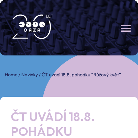
Skip
to
content
Home
/
Novinky
/
ČT uvádí 18.8. pohádku “Růžový květ”
ČT UVÁDÍ 18.8.
POHÁDKU