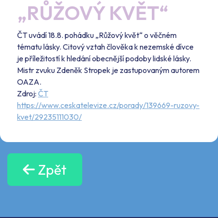
„RŮŽOVÝ KVĚT“
ČT uvádí 18.8. pohádku „Růžový květ“ o věčném
tématu lásky. Citový vztah člověka k nezemské dívce
je příležitostí k hledání obecnější podoby lidské lásky.
Mistr zvuku Zdeněk Stropek je zastupovaným autorem
OAZA.
Zdroj:
ČT
https://www.ceskatelevize.cz/porady/139669-ruzovy-
kvet/29235111030/
Zpět