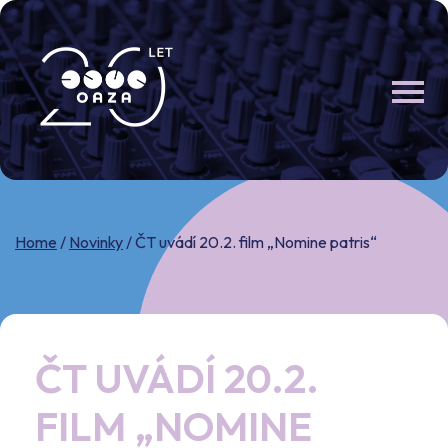
Skip
to
content
Home
/
Novinky
/
ČT uvádí 20.2. film „Nomine patris“
ČT UVÁDÍ 20.2.
FILM „NOMINE