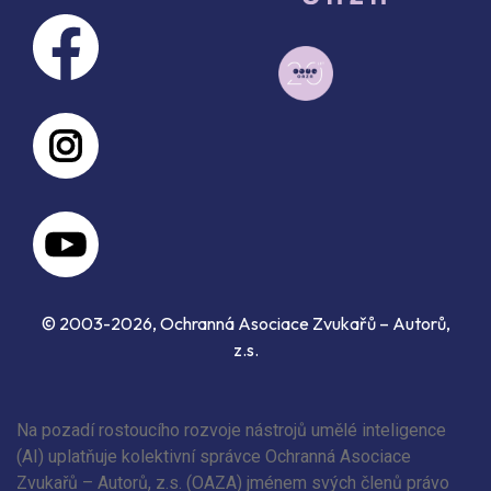
© 2003-2026, Ochranná Asociace Zvukařů – Autorů,
z.s.
Na pozadí rostoucího rozvoje nástrojů umělé inteligence
(AI) uplatňuje kolektivní správce Ochranná Asociace
Zvukařů – Autorů, z.s. (OAZA) jménem svých členů právo