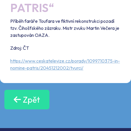
PATRIS“
Příběh faráře Toufara ve fiktivní rekonstrukci pozadí
tzv. Čihošťského zázraku. Mistr zvuku Martin Večera je
zastupován OAZA.
Zdroj: ČT
https://www.ceskatelevize.cz/porady/1099710375-in-
nomine-patris/20451212002/tvurci/
Zpět