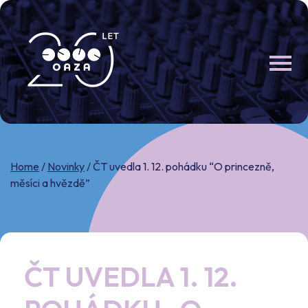
Skip
to
content
Home
/
Novinky
/
ČT uvedla 1. 12. pohádku “O princezně,
měsíci a hvězdě”
ČT UVEDLA 1. 12.