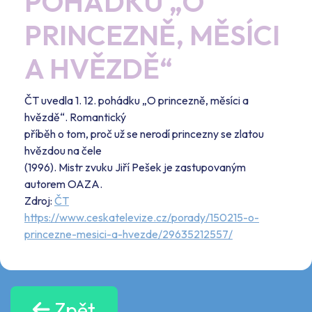
POHÁDKU „O
PRINCEZNĚ, MĚSÍCI
A HVĚZDĚ“
ČT uvedla 1. 12. pohádku „O princezně, měsíci a
hvězdě“. Romantický
příběh o tom, proč už se nerodí princezny se zlatou
hvězdou na čele
(1996). Mistr zvuku Jiří Pešek je zastupovaným
autorem OAZA.
Zdroj:
ČT
https://www.ceskatelevize.cz/
porady/150215-o-
princezne-
mesici-a-hvezde/29635212557/
Zpět