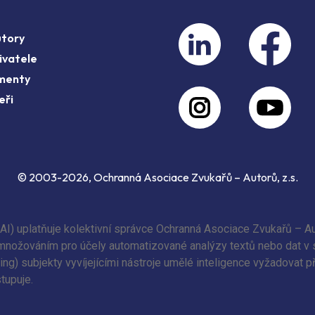
utory
ivatele
menty
eři
© 2003-2026, Ochranná Asociace Zvukařů – Autorů, z.s.
(AI) uplatňuje kolektivní správce Ochranná Asociace Zvukařů – Au
 rozmnožováním pro účely automatizované analýzy textů nebo dat v
ing) subjekty vyvíjejícími nástroje umělé inteligence vyžadovat 
tupuje.