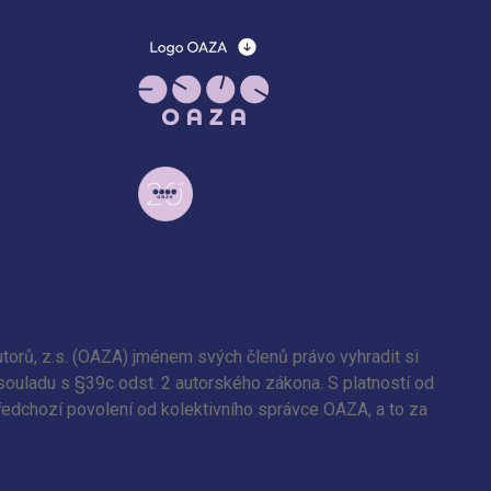
torů, z.s. (OAZA) jménem svých členů právo vyhradit si
 souladu s §39c odst. 2 autorského zákona. S platností od
předchozí povolení od kolektivního správce OAZA, a to za