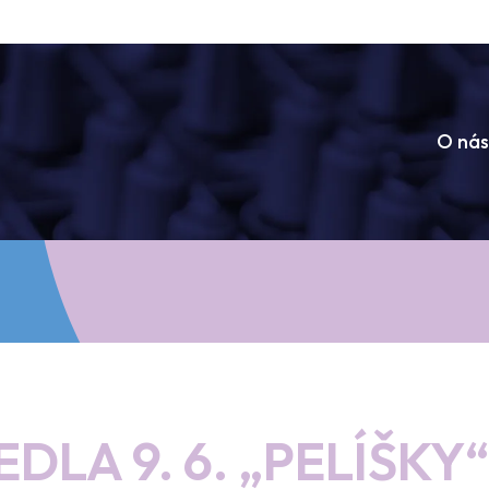
O nás
DLA 9. 6. „PELÍŠKY