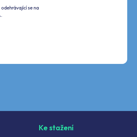
 odehrávající se na
A.
Ke stažení