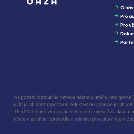
O nás
Pro a
Pro už
Doku
Partn
Na pozadí rostoucího rozvoje nástrojů umělé inteligence 
užití jejich děl z repertoáru kolektivního správce jejich
15.5.2025 bude vytěžování děl mistrů zvuku (tzv. data min
účelem zajištění spravedlivé odměny pro autory, které zas