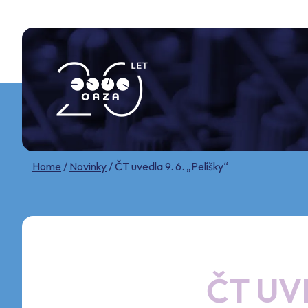
Skip
to
content
Home
/
Novinky
/
ČT uvedla 9. 6. „Pelíšky“
ČT UVE