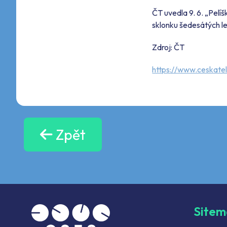
ČT uvedla 9. 6. „Pelí
sklonku šedesátých l
Zdroj: ČT
https://www.ceskate
Zpět
Site