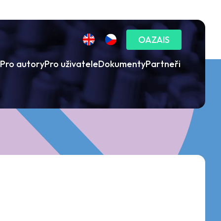
OAZAIS
Pro autory
Pro uživatele
Dokumenty
Partneři
“