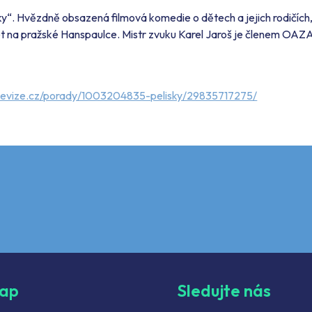
šky“. Hvězdně obsazená filmová komedie o dětech a jejich rodičích,
et na pražské Hanspaulce. Mistr zvuku Karel Jaroš je členem OAZ
levize.cz/porady/1003204835-pelisky/29835717275/
map
Sledujte nás