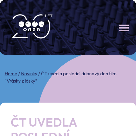
Skip
to
content
Home
/
Novinky
/
ČT uvedla poslední dubnový den film
“Vrásky z lásky”
ČT UVEDLA