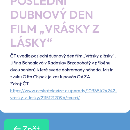
POSLEDNÍ
DUBNOVÝ DEN
FILM „VRÁSKY Z
LÁSKY“
ČT uvedla poslední dubnový den film „Vrásky z lásky“.
Jiřina Bohdalová v Radoslav Brzobohatý v příběhu
dvou seniorů, které svede dohromady náhoda. Mistr
zvuku Otto Chlpek je zastupován OAZA.
Zdroj: ČT
https://www.ceskatelevize.cz/porady/10385424242-
vrasky-z-lasky/21151212096/tvurci/
Zpět