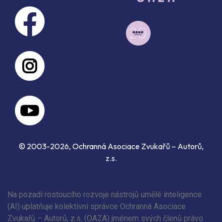
© 2003-2026, Ochranná Asociace Zvukařů – Autorů,
z.s.
Na pozadí rostoucího rozvoje nástrojů umělé inteligence
(AI) uplatňuje kolektivní správce Ochranná Asociace
Zvukařů – Autorů, z.s. (OAZA) jménem svých členů právo