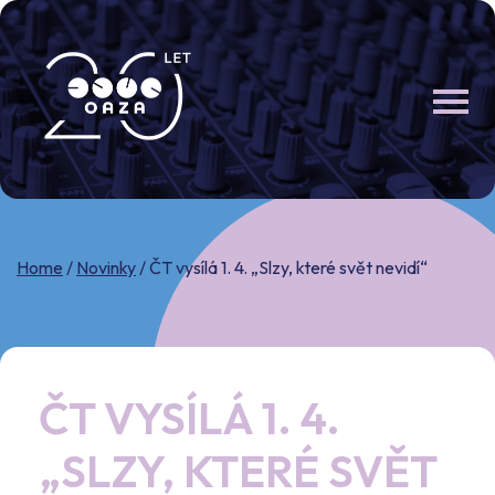
Skip
to
content
Home
/
Novinky
/
ČT vysílá 1. 4. „Slzy, které svět nevidí“
ČT VYSÍLÁ 1. 4.
„SLZY, KTERÉ SVĚT