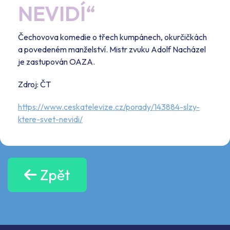
NEVIDÍ“
Čechovova komedie o třech kumpánech, okurčičkách
a povedeném manželství. Mistr zvuku Adolf Nacházel
je zastupován OAZA.
Zdroj: ČT
https://www.ceskatelevize.cz/porady/143884-slzy-
ktere-svet-nevidi/
Zpět