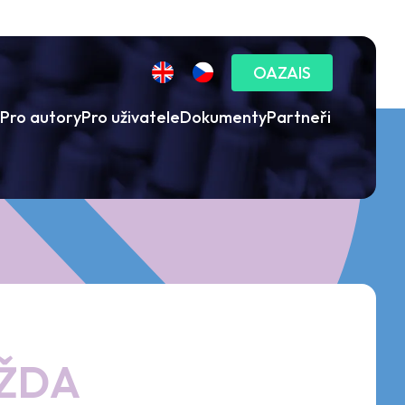
OAZAIS
Pro autory
Pro uživatele
Dokumenty
Partneři
AŽDA