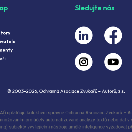
map
Sledujte nás
utory
ivatele
menty
eři
© 2003-2026, Ochranná Asociace Zvukařů – Autorů, z.s.
(AI) uplatňuje kolektivní správce Ochranná Asociace Zvukařů – Au
 rozmnožováním pro účely automatizované analýzy textů nebo dat v
ing) subjekty vyvíjejícími nástroje umělé inteligence vyžadovat 