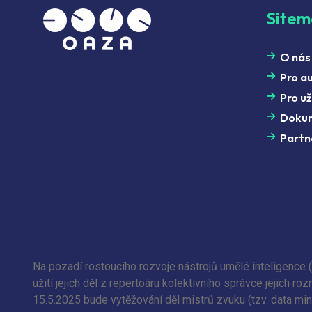
Site
O nás
Pro a
Pro už
Doku
Partn
Na pozadí rostoucího rozvoje nástrojů umělé inteligence 
užití jejich děl z repertoáru kolektivního správce jejich
15.5.2025 bude vytěžování děl mistrů zvuku (tzv. data min