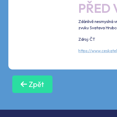
PŘED 
Zdánlivě nesmyslná vr
zvuku Svatava Hrubc
Zdroj: ČT
https://www.ceskate
Zpět