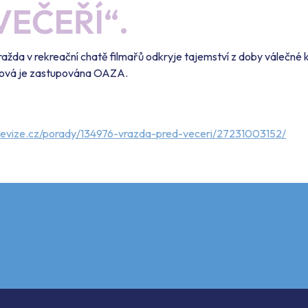
VEČEŘÍ“.
ažda v rekreační chatě filmařů odkryje tajemství z doby válečné 
ová je zastupována OAZA.
levize.cz/porady/134976-vrazda-pred-veceri/27231003152/