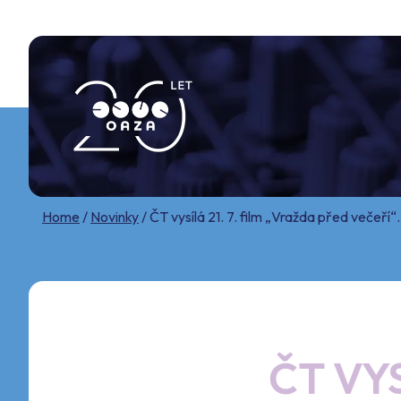
Skip
to
content
Home
/
Novinky
/
ČT vysílá 21. 7. film „Vražda před večeří“.
ČT VYS