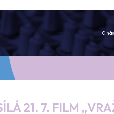
O nás
ÍLÁ 21. 7. FILM „VR