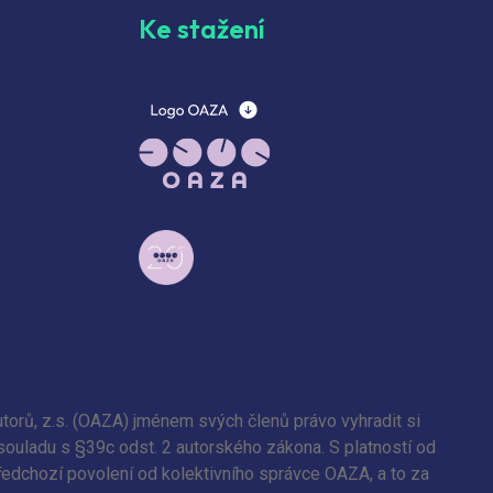
Ke stažení
torů, z.s. (OAZA) jménem svých členů právo vyhradit si
 souladu s §39c odst. 2 autorského zákona. S platností od
předchozí povolení od kolektivního správce OAZA, a to za