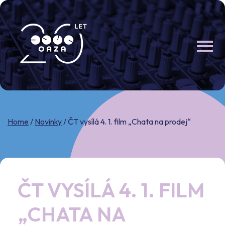
Skip
to
content
Home
/
Novinky
/
ČT vysílá 4. 1. film „Chata na prodej“
ČT VYSÍLÁ 4. 1. FILM
„CHATA NA