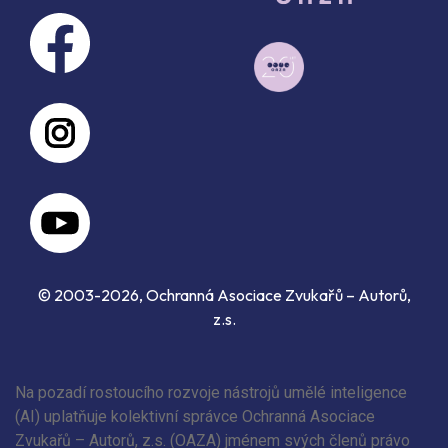
© 2003-2026, Ochranná Asociace Zvukařů – Autorů,
z.s.
Na pozadí rostoucího rozvoje nástrojů umělé inteligence
(AI) uplatňuje kolektivní správce Ochranná Asociace
Zvukařů – Autorů, z.s. (OAZA) jménem svých členů právo