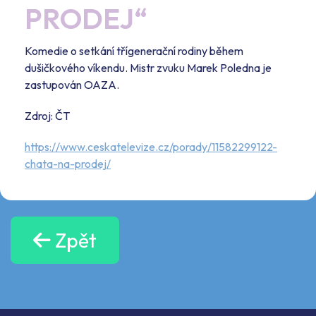
PRODEJ“
Komedie o setkání třígenerační rodiny během
dušičkového víkendu. Mistr zvuku Marek Poledna je
zastupován OAZA.
Zdroj: ČT
https://www.ceskatelevize.cz/porady/11582299122-
chata-na-prodej/
Zpět