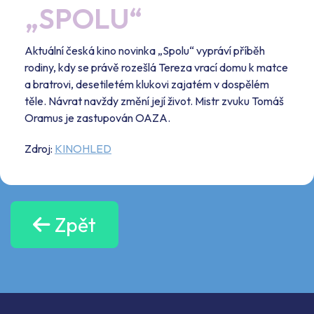
„SPOLU“
Aktuální česká kino novinka „Spolu“ vypráví příběh
rodiny, kdy se právě rozešlá Tereza vrací domu k matce
a bratrovi, desetiletém klukovi zajatém v dospělém
těle. Návrat navždy změní její život. Mistr zvuku Tomáš
Oramus je zastupován OAZA.
Zdroj:
KINOHLED
Zpět