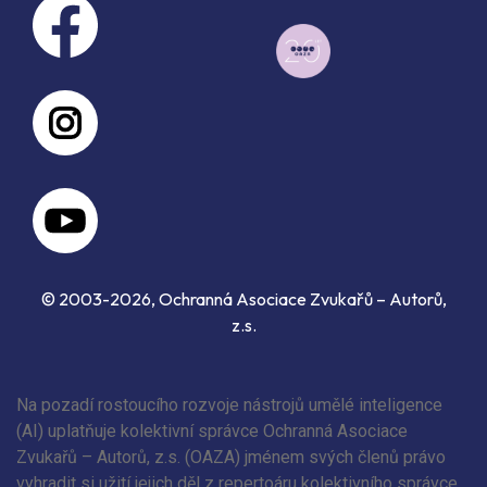
© 2003-2026, Ochranná Asociace Zvukařů – Autorů,
z.s.
Na pozadí rostoucího rozvoje nástrojů umělé inteligence
(AI) uplatňuje kolektivní správce Ochranná Asociace
Zvukařů – Autorů, z.s. (OAZA) jménem svých členů právo
vyhradit si užití jejich děl z repertoáru kolektivního správce