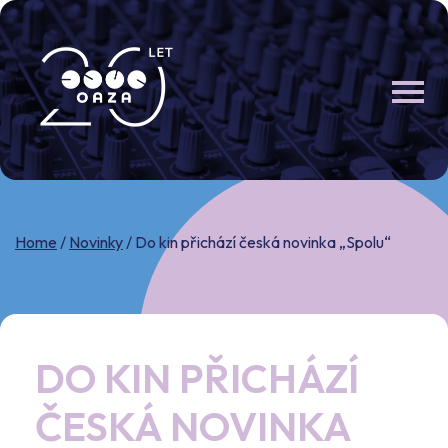
Skip
to
content
Home
/
Novinky
/
Do kin přichází česká novinka „Spolu“
DO KIN PŘICHÁZÍ
ČESKÁ NOVINKA