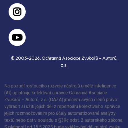
© 2003-2026, Ochranná Asociace Zvukařů – Autorů,
z.s.
Na pozadí rostoucího rozvoje nástrojů umělé inteligence
(AI) uplatňuje kolektivní správce Ochranná Asociace
Zvukařů – Autorů, z.s. (OAZA) jménem svých členů právo
vyhradit si užití jejich děl z repertoáru kolektivního správce
jejich rozmnožováním pro účely automatizované analýzy
textů nebo dat v souladu s §39c odst. 2 autorského zákona.
S platností od 15.5.2025 bude vytěžování děl mistrů zvuku