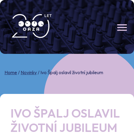
Skip
to
content
Home
/
Novinky
/
Ivo Špalj oslavil životní jubileum
IVO ŠPALJ OSLAVIL
ŽIVOTNÍ JUBILEUM