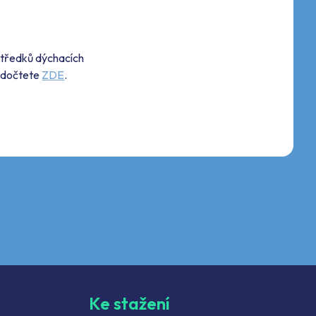
středků dýchacích
e dočtete
ZDE
.
Ke stažení