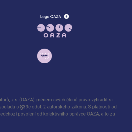
torů, z.s. (OAZA) jménem svých členů právo vyhradit si
 souladu s §39c odst. 2 autorského zákona. S platností od
předchozí povolení od kolektivního správce OAZA, a to za