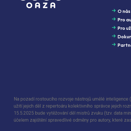
O nás
Pro a
Pro už
Doku
Partn
Na pozadí rostoucího rozvoje nástrojů umělé inteligence 
užití jejich děl z repertoáru kolektivního správce jejich
15.5.2025 bude vytěžování děl mistrů zvuku (tzv. data min
účelem zajištění spravedlivé odměny pro autory, které zas