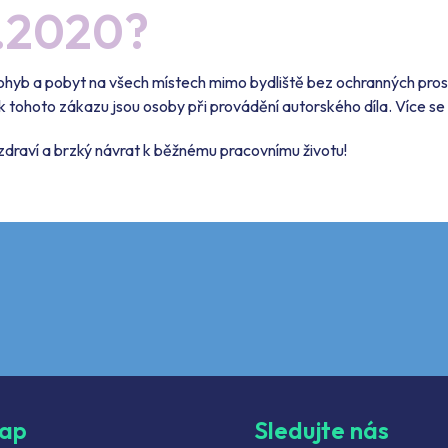
5.2020?
pohyb a pobyt na všech místech mimo bydliště bez ochranných pro
k tohoto zákazu jsou osoby při provádění autorského díla. Více s
draví a brzký návrat k běžnému pracovnímu životu!
map
Sledujte nás