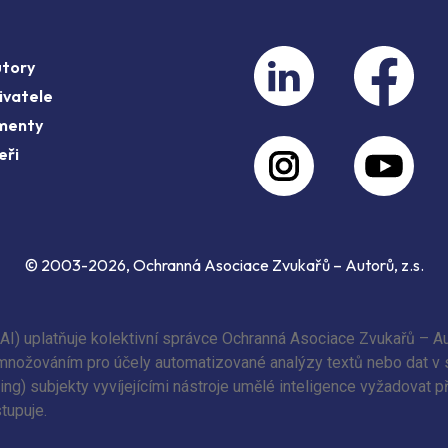
utory
ivatele
menty
eři
© 2003-2026, Ochranná Asociace Zvukařů – Autorů, z.s.
(AI) uplatňuje kolektivní správce Ochranná Asociace Zvukařů – Au
 rozmnožováním pro účely automatizované analýzy textů nebo dat v
ing) subjekty vyvíjejícími nástroje umělé inteligence vyžadovat 
tupuje.