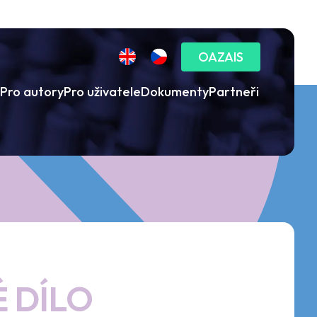
OAZAIS
Pro autory
Pro uživatele
Dokumenty
Partneři
 DÍLO