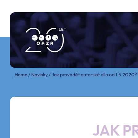
Skip
to
content
Home
/
Novinky
/
Jak provádět autorské dílo od 1.5.2020?
JAK P