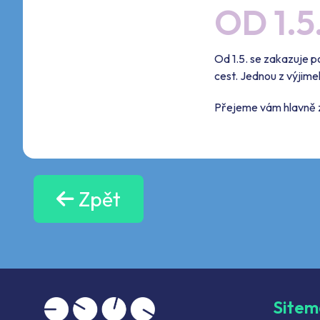
OD 1.
Od 1.5. se zakazuje 
cest. Jednou z výjime
Přejeme vám hlavně z
Zpět
Site