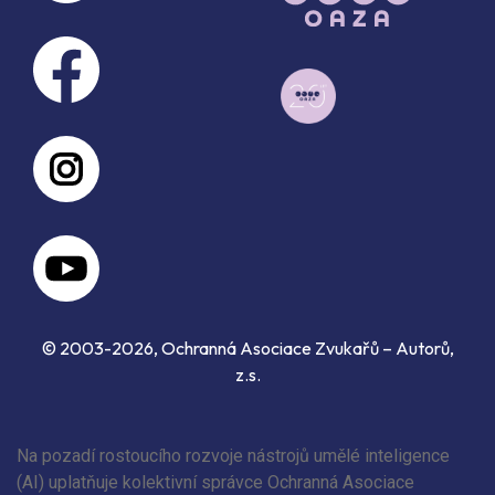
© 2003-2026, Ochranná Asociace Zvukařů – Autorů,
z.s.
Na pozadí rostoucího rozvoje nástrojů umělé inteligence
(AI) uplatňuje kolektivní správce Ochranná Asociace