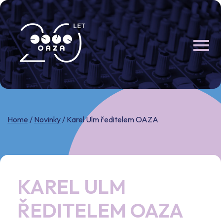
Skip
to
content
Home
/
Novinky
/
Karel Ulm ředitelem OAZA
KAREL ULM
ŘEDITELEM OAZA