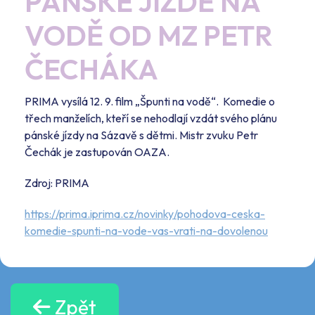
PÁNSKÉ JÍZDĚ NA
VODĚ OD MZ PETR
ČECHÁKA
PRIMA vysílá 12. 9. film „Špunti na vodě“. Komedie o
třech manželích, kteří se nehodlají vzdát svého plánu
pánské jízdy na Sázavě s dětmi. Mistr zvuku Petr
Čechák je zastupován OAZA.
Zdroj: PRIMA
https://prima.iprima.cz/novinky/pohodova-ceska-
komedie-spunti-na-vode-vas-vrati-na-dovolenou
Zpět