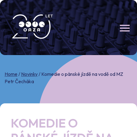
Skip
to
content
Home
/
Novinky
/
Komedie o pánské jízdě na vodě od MZ
Petr Čecháka
KOMEDIE O