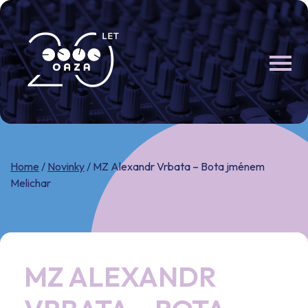
Skip
to
content
Home
/
Novinky
/
MZ Alexandr Vrbata – Bota jménem
Melichar
MZ ALEXANDR