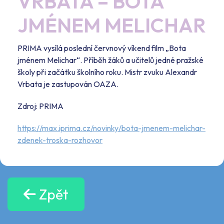
VRBATA – BOTA
JMÉNEM MELICHAR
PRIMA vysílá poslední červnový víkend film „Bota
jménem Melichar“. Příběh žáků a učitelů jedné pražské
školy při začátku školního roku. Mistr zvuku Alexandr
Vrbata je zastupován OAZA.
Zdroj: PRIMA
https://max.iprima.cz/novinky/bota-jmenem-melichar-
zdenek-troska-rozhovor
Zpět