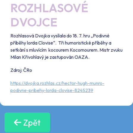
ROZHLASOVÉ
DVOJCE
Rozhlasová Dvojka vysílala do 18. 7. hru „Podivné
příběhy lorda Clovise“. Tři humoristické příběhy a
setkání s mluvícím kocourem Kocomourem. Mistr zvuku
Milan Křivohlavý je zastupován OAZA.
Zdroj: ČRo
https://dvojka.rozhlas.cz/hector-hugh-munro-
podivne-pribehy-lorda-clovise-8245239
Zpět