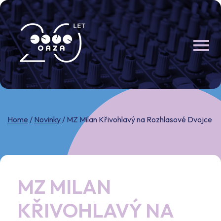
Skip
to
content
Home
/
Novinky
/
MZ Milan Křivohlavý na Rozhlasové Dvojce
MZ MILAN
KŘIVOHLAVÝ NA