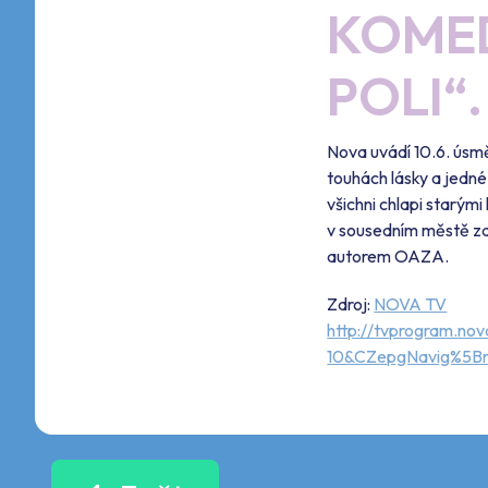
KOMED
POLI“.
Nova uvádí 10.6. úsmě
touhách lásky a jedn
všichni chlapi starými
v sousedním městě za
autorem OAZA.
Zdroj:
NOVA TV
http://tvprogram.n
10&CZepgNavig%5B