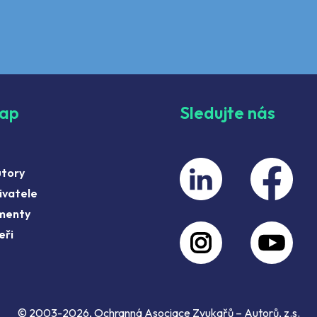
map
Sledujte nás
utory
ivatele
menty
eři
© 2003-2026, Ochranná Asociace Zvukařů – Autorů, z.s.