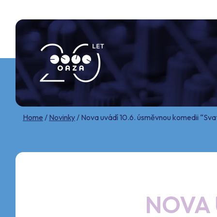
Skip
to
content
Home
/
Novinky
/
Nova uvádí 10.6. úsměvnou komedii “Svat
NOVA 