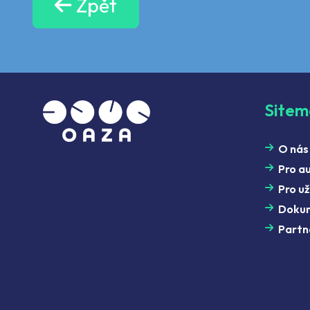
Zpět
Site
O nás
Pro a
Pro už
Doku
Partn