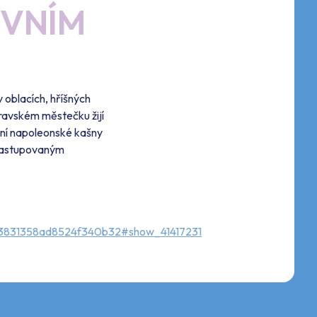
EVNÍM
 oblacích, hříšných
ravském městečku žijí
lení napoleonské kašny
 zastupovaným
831358ad8524f340b32#show_41417231