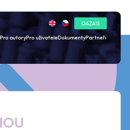
OAZAIS
Pro autory
Pro uživatele
Dokumenty
Partneři
VNOU