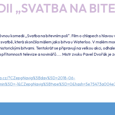
II „SVATBA NA BIT
vnou komedii „Svatba na bitevním poli“. Film o chlapech s hlavou v
é svatbě, která skončila málem jako bitva u Waterloo. V malém mo
 historickými bitvami. Tentokrát se připravují na velkou akci, odha
 přítomnosti televize a novinářů….. Mistr zvuku Pavel Dvořák je
ova.cz/?CZepgNavig%5Bday%5D=2018-06-
min%5D=-1&CZepgNavig%5Btype%5D=0&hash=5e75473a004e3