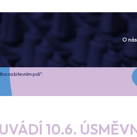
O nás
ba na bitevním poli”.
UVÁDÍ 10.6. ÚSMĚ