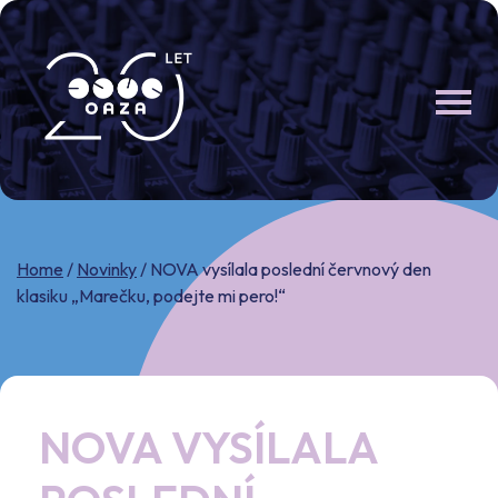
Skip
to
content
Home
/
Novinky
/
NOVA vysílala poslední červnový den
klasiku „Marečku, podejte mi pero!“
NOVA VYSÍLALA