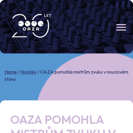
Skip
to
content
Home
/
Novinky
/
OAZA pomohla mistrům zvuku v nouzovém
stavu
OAZA POMOHLA