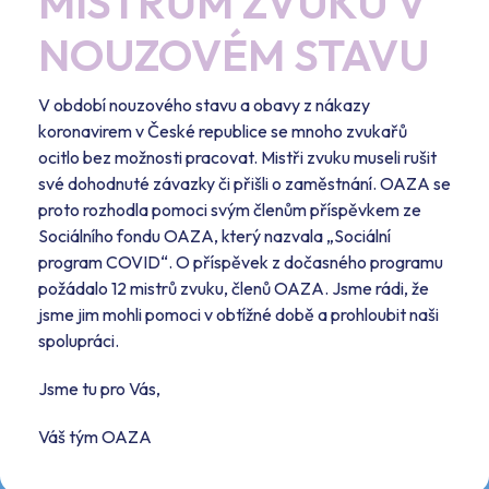
MISTRŮM ZVUKU V
NOUZOVÉM STAVU
V období nouzového stavu a obavy z nákazy
koronavirem v České republice se mnoho zvukařů
ocitlo bez možnosti pracovat. Mistři zvuku museli rušit
své dohodnuté závazky či přišli o zaměstnání. OAZA se
proto rozhodla pomoci svým členům příspěvkem ze
Sociálního fondu OAZA, který nazvala „Sociální
program COVID“. O příspěvek z dočasného programu
požádalo 12 mistrů zvuku, členů OAZA. Jsme rádi, že
jsme jim mohli pomoci v obtížné době a prohloubit naši
spolupráci.
Jsme tu pro Vás,
Váš tým OAZA