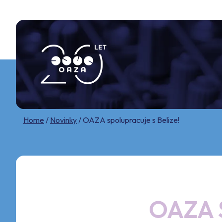
Skip
to
content
Home
/
Novinky
/
OAZA spolupracuje s Belize!
OAZA 