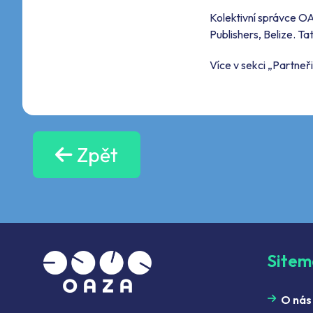
Kolektivní správce O
Publishers, Belize. T
Více v sekci „Partneři
Zpět
Site
O nás