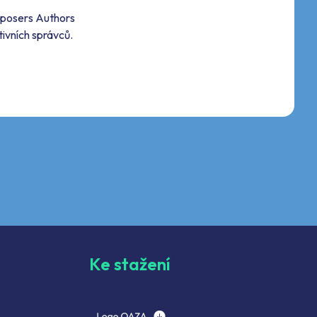
mposers Authors
tivních správců.
Ke stažení