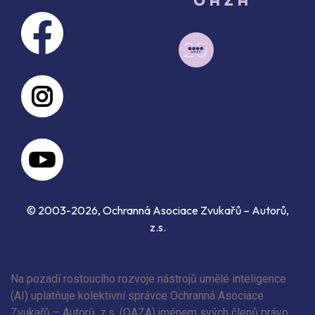
© 2003-2026, Ochranná Asociace Zvukařů – Autorů,
z.s.
Na pozadí rostoucího rozvoje nástrojů umělé inteligence
(AI) uplatňuje kolektivní správce Ochranná Asociace
Zvukařů – Autorů, z.s. (OAZA) jménem svých členů právo