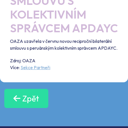
SMLOUVU S
KOLEKTIVNÍM
SPRÁVCEM APDAYC
OAZA uzavřela v červnu novou reciproční bilaterální
smlouvu s peruánským kolektivním správcem APDAYC.
Zdroj: OAZA
Více:
Sekce Partneři
Zpět