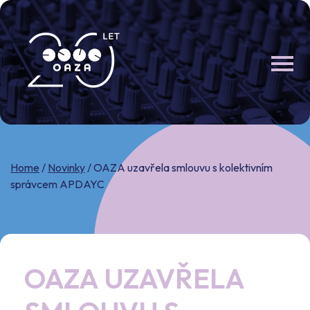
Skip
to
content
Home
/
Novinky
/
OAZA uzavřela smlouvu s kolektivním
správcem APDAYC
OAZA UZAVŘELA