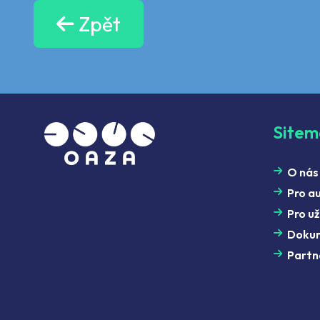
Zpět
Site
O nás
Pro a
Pro už
Doku
Partn