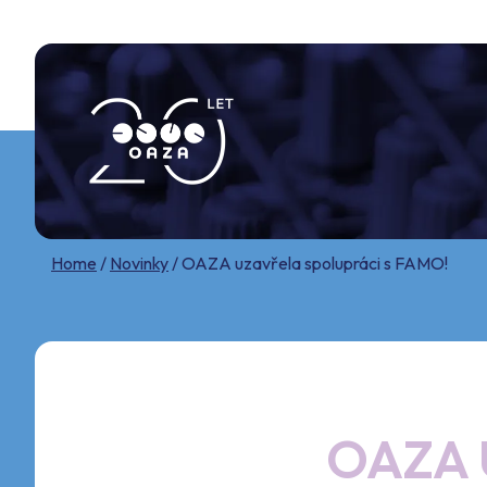
Skip
to
content
Home
/
Novinky
/
OAZA uzavřela spolupráci s FAMO!
OAZA 