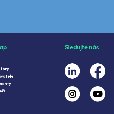
map
Sledujte nás
utory
ivatele
menty
eři