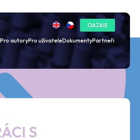
OAZAIS
Pro autory
Pro uživatele
Dokumenty
Partneři
ÁCI S