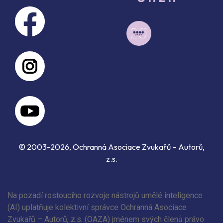
© 2003-2026, Ochranná Asociace Zvukařů – Autorů,
z.s.
Na pozadí rostoucího rozvoje nástrojů umělé inteligence
(AI) uplatňuje kolektivní správce Ochranná Asociace
Zvukařů – Autorů, z.s. (OAZA) jménem svých členů právo