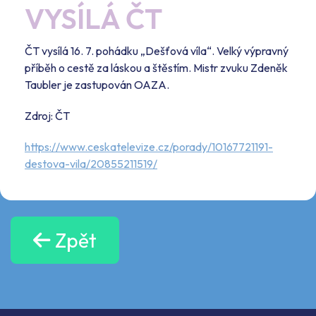
VYSÍLÁ ČT
ČT vysílá 16. 7. pohádku „Dešťová víla“. Velký výpravný
příběh o cestě za láskou a štěstím. Mistr zvuku Zdeněk
Taubler je zastupován OAZA.
Zdroj: ČT
https://www.ceskatelevize.cz/porady/10167721191-
destova-vila/20855211519/
Zpět