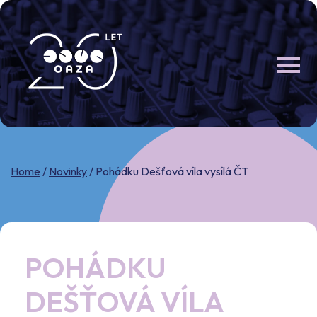
Skip
to
content
Home
/
Novinky
/
Pohádku Dešťová víla vysílá ČT
POHÁDKU
DEŠŤOVÁ VÍLA