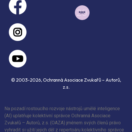
© 2003-2026, Ochranná Asociace Zvukařů – Autorů,
z.s.
Na pozadí rostoucího rozvoje nástrojů umělé inteligence
(AI) uplatňuje kolektivní správce Ochranná Asociace
Zvukařů – Autorů, z.s. (OAZA) jménem svých členů právo
vyhradit si užití jejich děl z repertoáru kolektivního správce