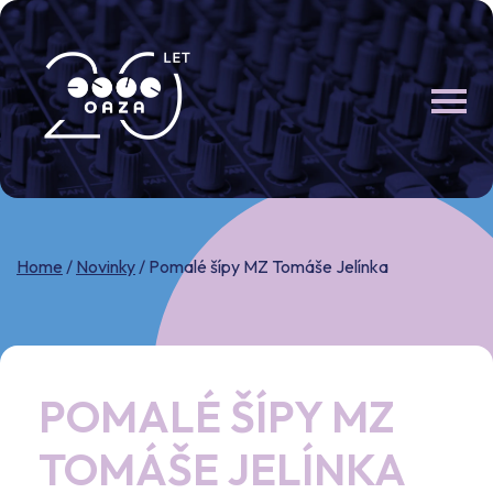
Skip
to
content
Home
/
Novinky
/
Pomalé šípy MZ Tomáše Jelínka
POMALÉ ŠÍPY MZ
TOMÁŠE JELÍNKA