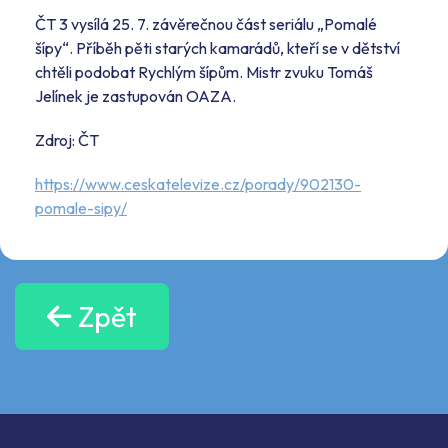
ČT 3 vysílá 25. 7. závěrečnou část seriálu „Pomalé
šípy“. Příběh pěti starých kamarádů, kteří se v dětství
chtěli podobat Rychlým šípům. Mistr zvuku Tomáš
Jelínek je zastupován OAZA.
Zdroj: ČT
https://www.ceskatelevize.cz/porady/902130-
pomale-sipy/
Zpět