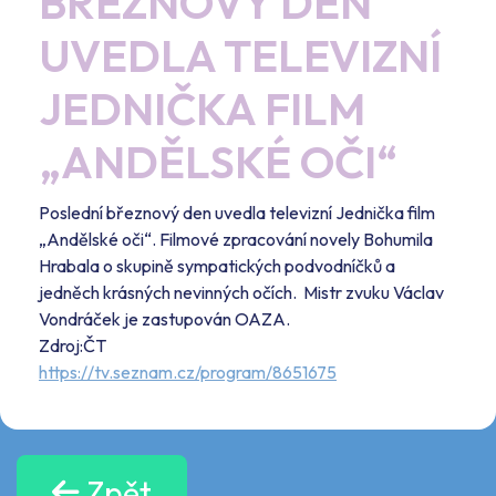
BŘEZNOVÝ DEN
UVEDLA TELEVIZNÍ
JEDNIČKA FILM
„ANDĚLSKÉ OČI“
Poslední březnový den uvedla televizní Jednička film
„Andělské oči“. Filmové zpracování novely Bohumila
Hrabala o skupině sympatických podvodníčků a
jedněch krásných nevinných očích. Mistr zvuku Václav
Vondráček je zastupován OAZA.
Zdroj:ČT
https://tv.seznam.cz/program/8651675
Zpět