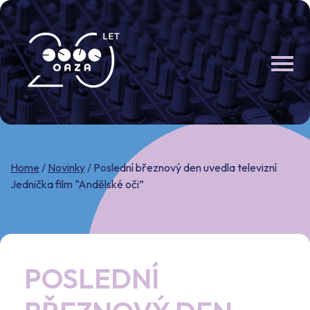
Skip
to
content
Home
/
Novinky
/
Poslední březnový den uvedla televizní
Jednička film “Andělské oči”
POSLEDNÍ