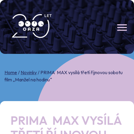
Skip
to
content
Home
/
Novinky
/
PRIMA MAX vysílá třetí říjnovou sobotu
film „Manžel na hodinu“
PRIMA MAX VYSÍLÁ