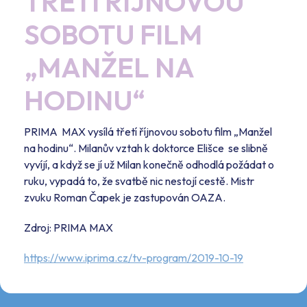
TŘETÍ ŘÍJNOVOU
SOBOTU FILM
„MANŽEL NA
HODINU“
PRIMA MAX vysílá třetí říjnovou sobotu film „Manžel
na hodinu“. Milanův vztah k doktorce Elišce se slibně
vyvíjí, a když se jí už Milan konečně odhodlá požádat o
ruku, vypadá to, že svatbě nic nestojí cestě. Mistr
zvuku Roman Čapek je zastupován OAZA.
Zdroj: PRIMA MAX
https://www.iprima.cz/tv-program/2019-10-19