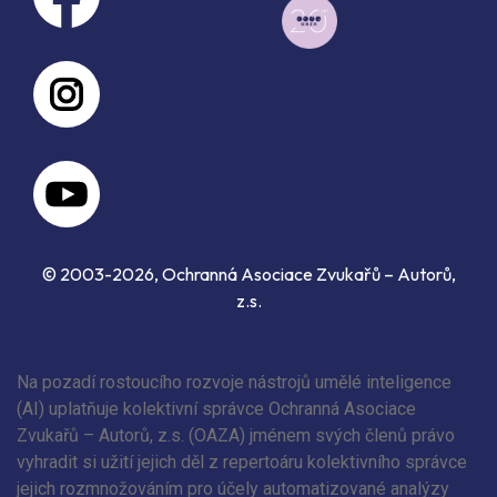
© 2003-2026, Ochranná Asociace Zvukařů – Autorů,
z.s.
Na pozadí rostoucího rozvoje nástrojů umělé inteligence
(AI) uplatňuje kolektivní správce Ochranná Asociace
Zvukařů – Autorů, z.s. (OAZA) jménem svých členů právo
vyhradit si užití jejich děl z repertoáru kolektivního správce
jejich rozmnožováním pro účely automatizované analýzy