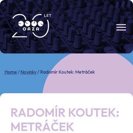
Skip
to
content
Home
/
Novinky
/
Radomír Koutek: Metráček
RADOMÍR KOUTEK:
METRÁČEK