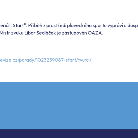
seriál „Start“. Příběh z prostředí plaveckého sportu vypráví o dos
 Mistr zvuku Libor Sedláček je zastupován OAZA.
levize.cz/porady/1023259087-start/tvurci/