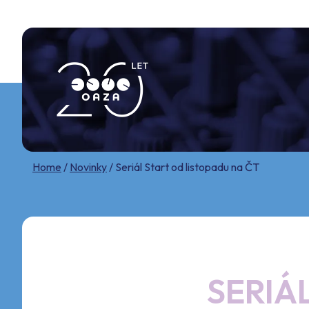
Skip
to
content
Home
/
Novinky
/
Seriál Start od listopadu na ČT
SERIÁ