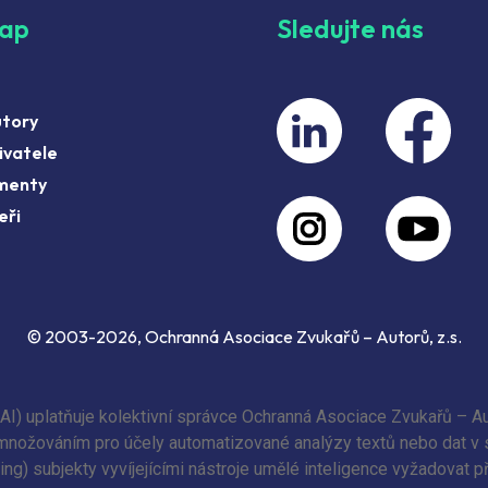
map
Sledujte nás
utory
ivatele
menty
eři
© 2003-2026, Ochranná Asociace Zvukařů – Autorů, z.s.
(AI) uplatňuje kolektivní správce Ochranná Asociace Zvukařů – Au
 rozmnožováním pro účely automatizované analýzy textů nebo dat v
ing) subjekty vyvíjejícími nástroje umělé inteligence vyžadovat 