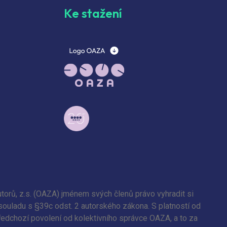
Ke stažení
torů, z.s. (OAZA) jménem svých členů právo vyhradit si
 souladu s §39c odst. 2 autorského zákona. S platností od
předchozí povolení od kolektivního správce OAZA, a to za