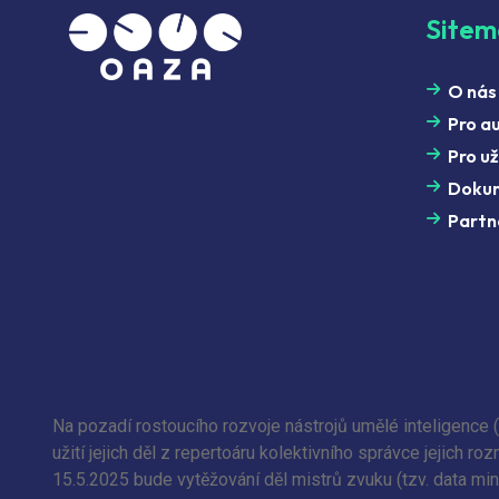
Site
O nás
Pro a
Pro už
Doku
Partn
Na pozadí rostoucího rozvoje nástrojů umělé inteligence 
užití jejich děl z repertoáru kolektivního správce jejich
15.5.2025 bude vytěžování děl mistrů zvuku (tzv. data min