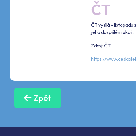
ČT
ČT vysílá v listopadu 
jeho dospělém okolí.
Zdroj: ČT
https://www.ceskate
Zpět