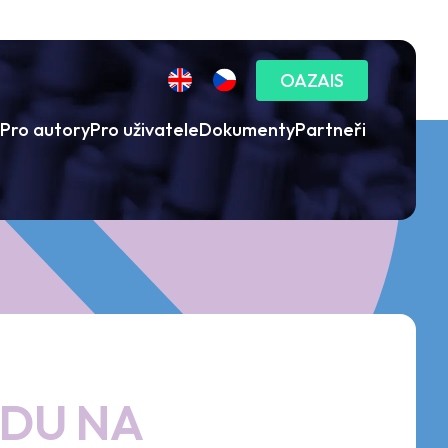
OAZAIS
Pro autory
Pro uživatele
Dokumenty
Partneři
ADU NA