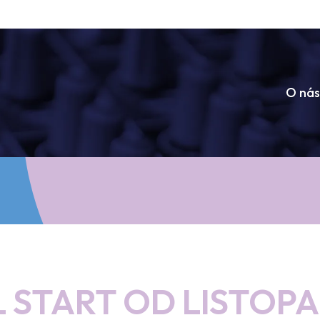
O nás
L START OD LISTOP