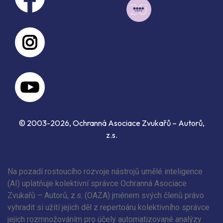
© 2003-2026, Ochranná Asociace Zvukařů – Autorů,
z.s.
Na pozadí rostoucího rozvoje nástrojů umělé inteligence
(AI) uplatňuje kolektivní správce Ochranná Asociace
Zvukařů – Autorů, z.s. (OAZA) jménem svých členů právo
vyhradit si užití jejich děl z repertoáru kolektivního správce
jejich rozmnožováním pro účely automatizované analýzy