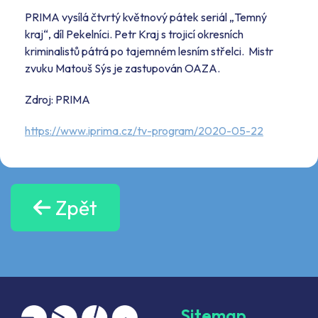
PRIMA vysílá čtvrtý květnový pátek seriál „Temný
kraj“, díl Pekelníci. Petr Kraj s trojicí okresních
kriminalistů pátrá po tajemném lesním střelci. Mistr
zvuku Matouš Sýs je zastupován OAZA.
Zdroj: PRIMA
https://www.iprima.cz/tv-program/2020-05-22
Zpět
Sitemap