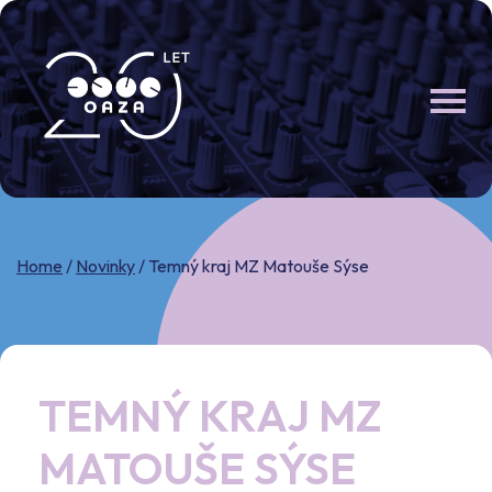
Skip
to
content
Home
/
Novinky
/
Temný kraj MZ Matouše Sýse
TEMNÝ KRAJ MZ
MATOUŠE SÝSE