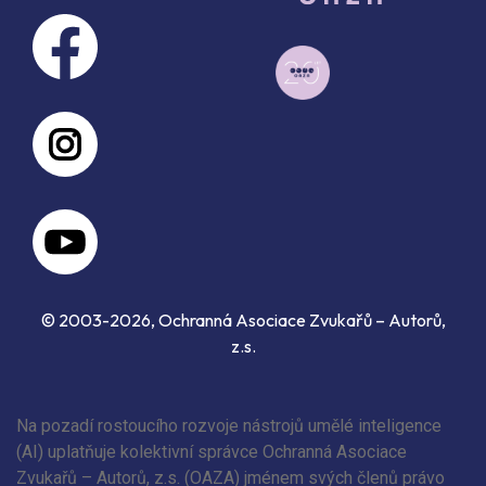
© 2003-2026, Ochranná Asociace Zvukařů – Autorů,
z.s.
Na pozadí rostoucího rozvoje nástrojů umělé inteligence
(AI) uplatňuje kolektivní správce Ochranná Asociace
Zvukařů – Autorů, z.s. (OAZA) jménem svých členů právo