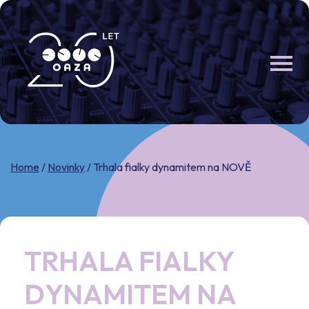
Skip
to
content
Home
/
Novinky
/
Trhala fialky dynamitem na NOVĚ
TRHALA FIALKY
DYNAMITEM NA