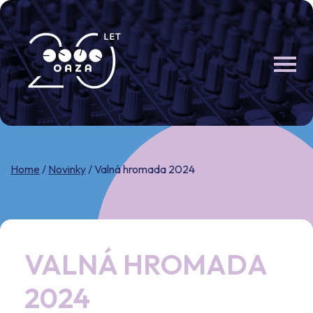
Skip
to
content
Home
/
Novinky
/
Valná hromada 2024
VALNÁ HROMADA
2024