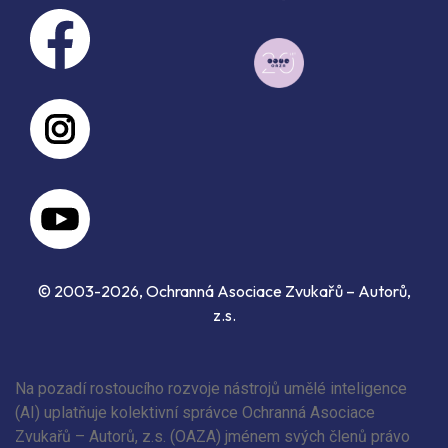
© 2003-2026, Ochranná Asociace Zvukařů – Autorů,
z.s.
Na pozadí rostoucího rozvoje nástrojů umělé inteligence
(AI) uplatňuje kolektivní správce Ochranná Asociace
Zvukařů – Autorů, z.s. (OAZA) jménem svých členů právo