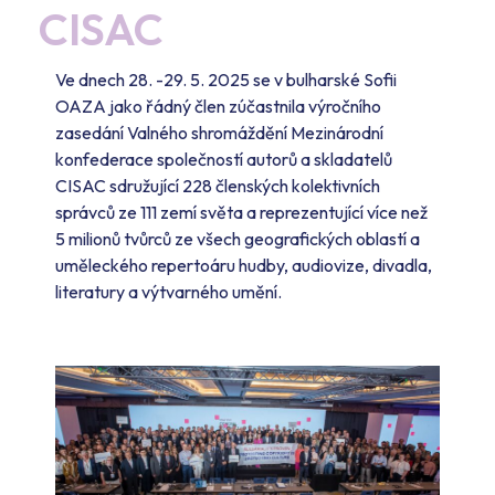
CISAC
Ve dnech 28. -29. 5. 2025 se v bulharské Sofii
OAZA jako řádný člen zúčastnila výročního
zasedání Valného shromáždění Mezinárodní
konfederace společností autorů a skladatelů
CISAC sdružující 228 členských kolektivních
správců ze 111 zemí světa a reprezentující více než
5 milionů tvůrců ze všech geografických oblastí a
uměleckého repertoáru hudby, audiovize, divadla,
literatury a výtvarného umění.