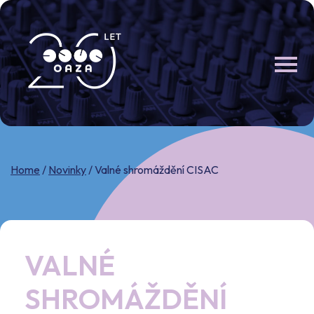
Skip
to
content
Home
/
Novinky
/
Valné shromáždění CISAC
VALNÉ
SHROMÁŽDĚNÍ