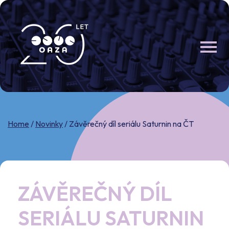
Skip
to
content
Home
/
Novinky
/
Závěrečný díl seriálu Saturnin na ČT
ZÁVĚREČNÝ DÍL
SERIÁLU SATURNIN