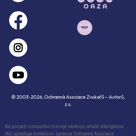
© 2003-2026, Ochranná Asociace Zvukařů – Autorů,
z.s.
Na pozadí rostoucího rozvoje nástrojů umělé inteligence
(AI) uplatňuje kolektivní správce Ochranná Asociace