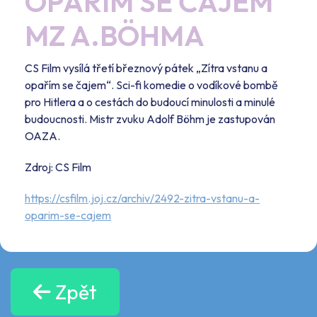
OPAŘÍM SE ČAJEM“
MZ A.BÖHMA
CS Film vysílá třetí březnový pátek „Zítra vstanu a
opařím se čajem“. Sci-fi komedie o vodíkové bombě
pro Hitlera a o cestách do budoucí minulosti a minulé
budoucnosti. Mistr zvuku Adolf Böhm je zastupován
OAZA.
Zdroj: CS Film
https://csfilm.joj.cz/archiv/2492-zitra-vstanu-a-
oparim-se-cajem
Zpět