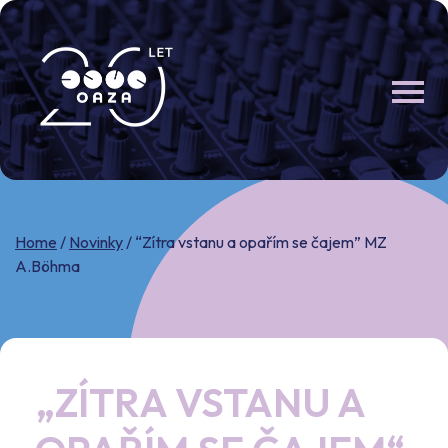
Skip
to
content
Home
/
Novinky
/
“Zítra vstanu a opařím se čajem” MZ
A.Böhma
„ZÍTRA VSTANU A