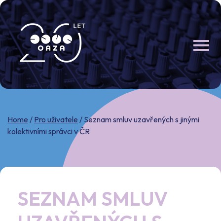
Skip
to
content
Home
/
Pro uživatele
/
Seznam smluv uzavřených s jinými
kolektivními správci v ČR
SEZNAM SMLUV