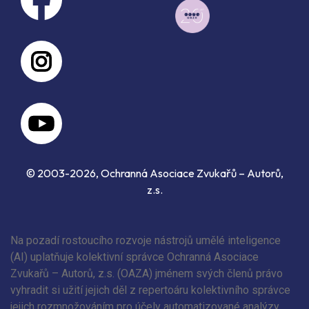
© 2003-2026, Ochranná Asociace Zvukařů – Autorů,
z.s.
Na pozadí rostoucího rozvoje nástrojů umělé inteligence
(AI) uplatňuje kolektivní správce Ochranná Asociace
Zvukařů – Autorů, z.s. (OAZA) jménem svých členů právo
vyhradit si užití jejich děl z repertoáru kolektivního správce
jejich rozmnožováním pro účely automatizované analýzy