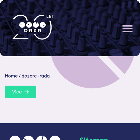
Skip
to
content
Home
/
dozorci-rada
Více