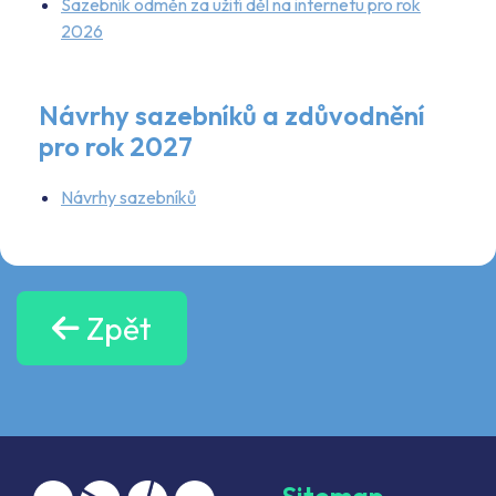
Sazebník odměn za užití děl na internetu pro rok
2026
Návrhy sazebníků a zdůvodnění
pro rok 2027
Návrhy sazebníků
Zpět