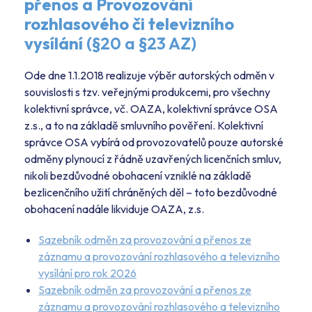
přenos a Provozování
rozhlasového či televizního
vysílání
(§20 a §23 AZ)
Ode dne 1.1.2018 realizuje výběr autorských odměn v
souvislosti s tzv. veřejnými produkcemi, pro všechny
kolektivní správce, vč. OAZA, kolektivní správce OSA
z.s., a to na základě smluvního pověření. Kolektivní
správce OSA vybírá od provozovatelů pouze autorské
odměny plynoucí z řádně uzavřených licenčních smluv,
nikoli bezdůvodné obohacení vzniklé na základě
bezlicenčního užití chráněných děl – toto bezdůvodné
obohacení nadále likviduje OAZA, z.s.
Sazebník odměn za provozování a přenos ze
záznamu a provozování rozhlasového a televizního
vysílání pro rok 2026
Sazebník odměn za provozování a přenos ze
záznamu a provozování rozhlasového a televizního