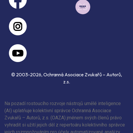
© 2003-2026, Ochranná Asociace Zvukařů – Autorů,
z.s.
Na pozadí rostoucího rozvoje nástrojů umělé inteligence
(AI) uplatňuje kolektivní správce Ochranná Asociace
Zvukařů – Autorů, z.s. (OAZA) jménem svých členů právo
vyhradit si užití jejich děl z repertoáru kolektivního správce
jejich rozmnožováním pro účely automatizované analýzy