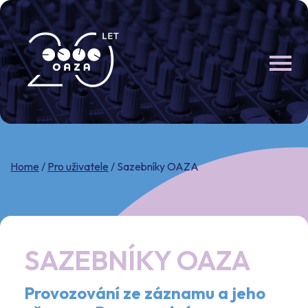
Skip
to
content
Home
/
Pro uživatele
/
Sazebníky OAZA
SAZEBNÍKY OAZA
Provozování ze záznamu a jeho